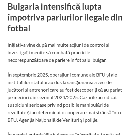
Bulgaria intensifică lupta
împotriva pariurilor ilegale din
fotbal
Inițiativa vine după mai multe acțiuni de control și
investigații menite să combată practicile
necorespunzătoare de pariere în fotbalul bulgar.
În septembrie 2025, operațiuni comune ale BFU și ale
instituțiilor statului au dus la sancționarea a zeci de
jucători și antrenori care au fost descoperiți că au pariat
pe meciuri din sezonul 2024/2025. Cazurile au ridicat
suspiciuni serioase privind posibile manipulări de
rezultate și au determinat o cooperare mai strânsă între
BFU, Agenția Națională de Venituri și poliție.
În paralel, autoritățile bulgare au înăsprit și alte măsuri