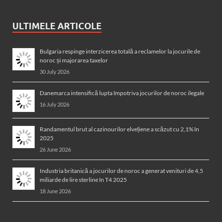
ULTIMELE ARTICOLE
Bulgaria respinge interzicerea totală a reclamelor la jocurile de
noroc și majorarea taxelor
30 July 2026
Danemarca intensifică lupta împotriva jocurilor de noroc ilegale
16 July 2026
Randamentul brut al cazinourilor elvețiene a scăzut cu 2,1% în
2025
26 June 2026
Industria britanică a jocurilor de noroc a generat venituri de 4,5
miliarde de lire sterline în T4 2025
18 June 2026