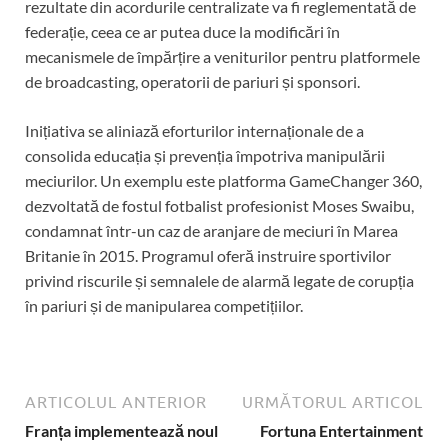
rezultate din acordurile centralizate va fi reglementată de
federație, ceea ce ar putea duce la modificări în
mecanismele de împărțire a veniturilor pentru platformele
de broadcasting, operatorii de pariuri și sponsori.
Inițiativa se aliniază eforturilor internaționale de a
consolida educația și prevenția împotriva manipulării
meciurilor. Un exemplu este platforma GameChanger 360,
dezvoltată de fostul fotbalist profesionist Moses Swaibu,
condamnat într-un caz de aranjare de meciuri în Marea
Britanie în 2015. Programul oferă instruire sportivilor
privind riscurile și semnalele de alarmă legate de corupția
în pariuri și de manipularea competițiilor.
ARTICOLUL ANTERIOR
URMĂTORUL ARTICOL
Franța implementează noul
Fortuna Entertainment