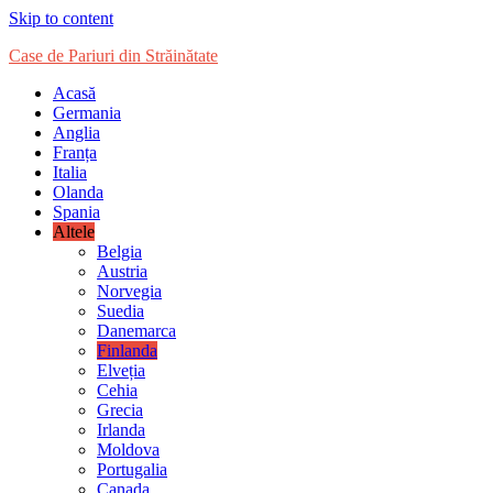
Skip to content
Case de Pariuri din Străinătate
Acasă
Germania
Anglia
Franța
Italia
Olanda
Spania
Altele
Belgia
Austria
Norvegia
Suedia
Danemarca
Finlanda
Elveția
Cehia
Grecia
Irlanda
Moldova
Portugalia
Canada