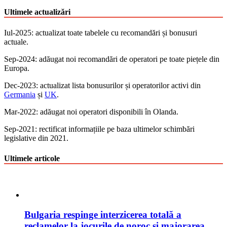
Ultimele actualizări
Iul-2025: actualizat toate tabelele cu recomandări și bonusuri
actuale.
Sep-2024: аdăugat noi recomandări de operatori pe toate piețele din
Europa.
Dec-2023: actualizat lista bonusurilor și operatorilor activi din
Germania
și
UK
.
Mar-2022: adăugat noi operatori disponibili în Olanda.
Sep-2021: rectificat informațiile pe baza ultimelor schimbări
legislative din 2021.
Ultimele articole
Bulgaria respinge interzicerea totală a
reclamelor la jocurile de noroc și majorarea