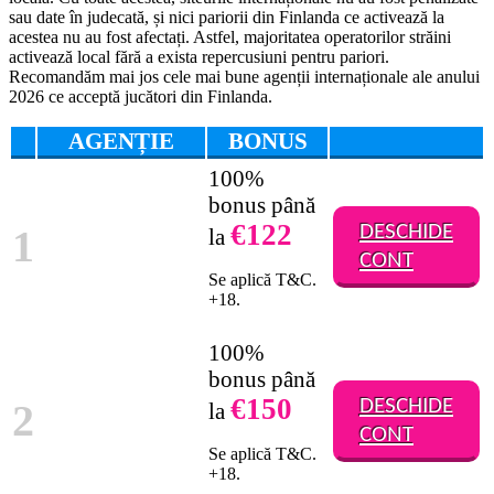
sau date în judecată, și nici pariorii din Finlanda ce activează la
acestea nu au fost afectați. Astfel, majoritatea operatorilor străini
activează local fără a exista repercusiuni pentru pariori.
Recomandăm mai jos cele mai bune agenții internaționale ale anului
2026 ce acceptă jucători din Finlanda.
AGENȚIE
BONUS
100%
bonus până
€122
DESCHIDE
1
la
CONT
Se aplică T&C.
+18.
100%
bonus până
€150
DESCHIDE
2
la
CONT
Se aplică T&C.
+18.