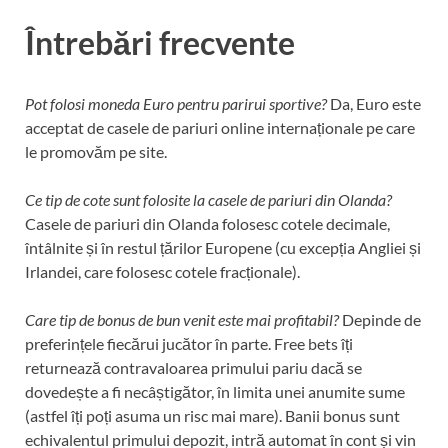
Întrebări frecvente
Pot folosi moneda Euro pentru parirui sportive?
Da, Euro este
acceptat de casele de pariuri online internaționale pe care
le promovăm pe site.
Ce tip de cote sunt folosite la casele de pariuri din Olanda?
Casele de pariuri din Olanda folosesc cotele decimale,
întâlnite și în restul țărilor Europene (cu excepția Angliei și
Irlandei, care folosesc cotele fracționale).
Care tip de bonus de bun venit este mai profitabil?
Depinde de
preferințele fiecărui jucător în parte. Free bets îți
returnează contravaloarea primului pariu dacă se
dovedește a fi necâștigător, în limita unei anumite sume
(astfel îți poți asuma un risc mai mare). Banii bonus sunt
echivalentul primului depozit, intră automat în cont și vin