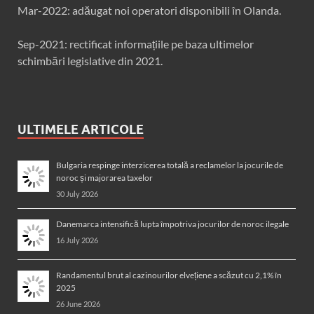
Mar-2022: adăugat noi operatori disponibili în Olanda.
Sep-2021: rectificat informațiile pe baza ultimelor
schimbări legislative din 2021.
ULTIMELE ARTICOLE
Bulgaria respinge interzicerea totală a reclamelor la jocurile de
noroc și majorarea taxelor
30 July 2026
Danemarca intensifică lupta împotriva jocurilor de noroc ilegale
16 July 2026
Randamentul brut al cazinourilor elvețiene a scăzut cu 2,1% în
2025
26 June 2026