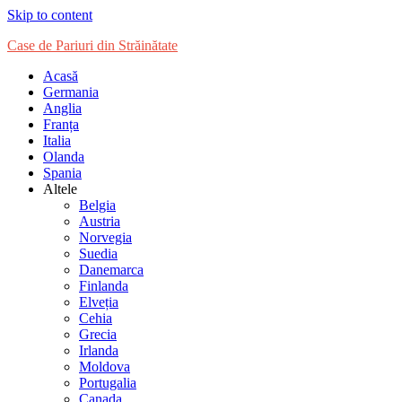
Skip to content
Case de Pariuri din Străinătate
Acasă
Germania
Anglia
Franța
Italia
Olanda
Spania
Altele
Belgia
Austria
Norvegia
Suedia
Danemarca
Finlanda
Elveția
Cehia
Grecia
Irlanda
Moldova
Portugalia
Canada