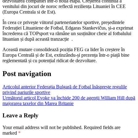
dezvoltarea companiei într-o nouă etapă. Creșterea continuă a
venitului din jocuri de noroc reflectă reziliența Lituaniei în CEE
(Europa Centrala si de Est).
În ceea ce privește viitorul parteneriatelor sportive, președintele
Federației Lituaniene de Fotbal, Edgaras Stankevičus, și-a exprimat
încrederea că TOPsport va rămâne un susținător cheie al fotbalului
lituanian și după această tranzacție .
Această mutare consolidează poziția FEG ca lider în creștere în
Europa Centrală și de Est, extinzându-și prezența într-o piață bine
reglementată și cu potențial ridicat de dezvoltare.
Post navigation
Articolul anterior
Federația Bulgară de Fotbal înăsprește regulile
privind pariurile sportive
Următorul articol
Evoke va închide 200 de agenții William Hill după
majorarea taxelor din Marea Britanie
Leave a Reply
Your email address will not be published.
Required fields are
marked
*