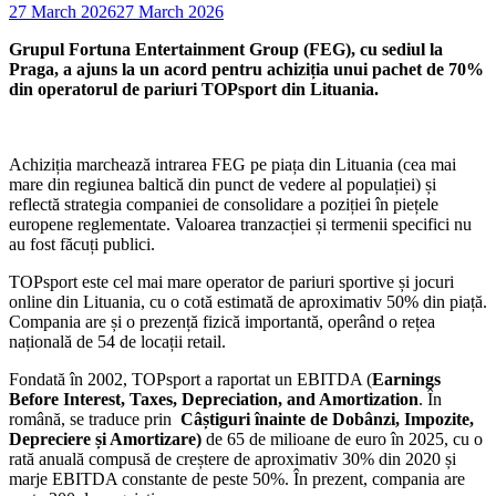
27 March 2026
27 March 2026
Grupul Fortuna Entertainment Group (FEG), cu sediul la
Praga, a ajuns la un acord pentru achiziția unui pachet de 70%
din operatorul de pariuri TOPsport din Lituania.
Achiziția marchează intrarea FEG pe piața din Lituania (cea mai
mare din regiunea baltică din punct de vedere al populației) și
reflectă strategia companiei de consolidare a poziției în piețele
europene reglementate. Valoarea tranzacției și termenii specifici nu
au fost făcuți publici.
TOPsport este cel mai mare operator de pariuri sportive și jocuri
online din Lituania, cu o cotă estimată de aproximativ 50% din piață.
Compania are și o prezență fizică importantă, operând o rețea
națională de 54 de locații retail.
Fondată în 2002, TOPsport a raportat un EBITDA (
Earnings
Before Interest, Taxes, Depreciation, and Amortization
. În
română, se traduce prin
Câștiguri înainte de Dobânzi, Impozite,
Depreciere și Amortizare)
de 65 de milioane de euro în 2025, cu o
rată anuală compusă de creștere de aproximativ 30% din 2020 și
marje EBITDA constante de peste 50%. În prezent, compania are