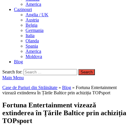
America
Cazinouri
Anglia / UK
Austria
Belgia
Germania
Italia
Olanda
Spania
America
Moldova
Blog
Search for:
Main Menu
Case de Pariuri din Străinătate
»
Blog
»
Fortuna Entertainment
vizează extinderea în Țările Baltice prin achiziția TOPsport
Fortuna Entertainment vizează
extinderea în Țările Baltice prin achiziția
TOPsport