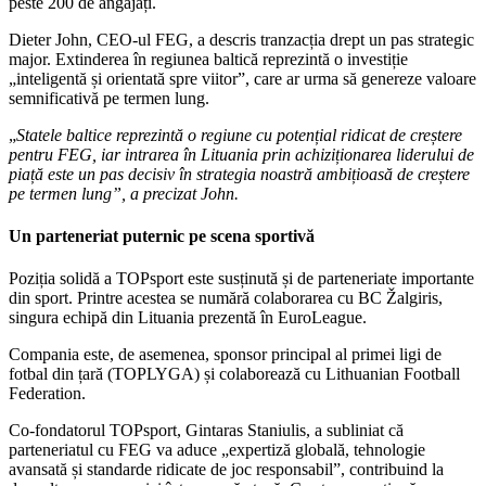
peste 200 de angajați.
Dieter John, CEO-ul FEG, a descris tranzacția drept un pas strategic
major. Extinderea în regiunea baltică reprezintă o investiție
„inteligentă și orientată spre viitor”, care ar urma să genereze valoare
semnificativă pe termen lung.
„
Statele baltice reprezintă o regiune cu potențial ridicat de creștere
pentru FEG, iar intrarea în Lituania prin achiziționarea liderului de
piață este un pas decisiv în strategia noastră ambițioasă de creștere
pe termen lung”, a precizat John.
Un parteneriat puternic pe scena sportivă
Poziția solidă a TOPsport este susținută și de parteneriate importante
din sport. Printre acestea se numără colaborarea cu BC Žalgiris,
singura echipă din Lituania prezentă în EuroLeague.
Compania este, de asemenea, sponsor principal al primei ligi de
fotbal din țară (TOPLYGA) și colaborează cu Lithuanian Football
Federation.
Co-fondatorul TOPsport, Gintaras Staniulis, a subliniat că
parteneriatul cu FEG va aduce „expertiză globală, tehnologie
avansată și standarde ridicate de joc responsabil”, contribuind la