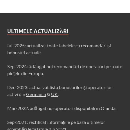
ULTIMELE ACTUALIZĂRI
Iul-2025: actualizat toate tabelele cu recomandări și
bonusuri actuale.
Sep-2024: аdăugat noi recomandări de operatori pe toate
piețele din Europa.
Dec-2023: actualizat lista bonusurilor și operatorilor
activi din
Germania
și
UK
.
Mar-2022: adăugat noi operatori disponibili în Olanda.
Sep-2021: rectificat informațiile pe baza ultimelor
schimbări legislative din 2021.