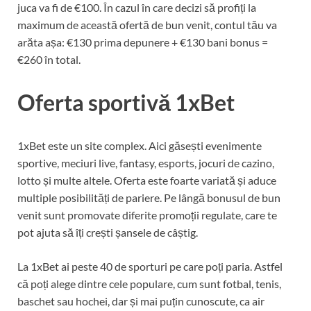
juca va fi de €100. În cazul în care decizi să profiți la
maximum de această ofertă de bun venit, contul tău va
arăta așa: €130 prima depunere + €130 bani bonus =
€260 în total.
Oferta sportivă 1xBet
1xBet este un site complex. Aici găsești evenimente
sportive, meciuri live, fantasy, esports, jocuri de cazino,
lotto și multe altele. Oferta este foarte variată și aduce
multiple posibilități de pariere. Pe lângă bonusul de bun
venit sunt promovate diferite promoții regulate, care te
pot ajuta să îți crești șansele de câștig.
La 1xBet ai peste 40 de sporturi pe care poți paria. Astfel
că poți alege dintre cele populare, cum sunt fotbal, tenis,
baschet sau hochei, dar și mai puțin cunoscute, ca air