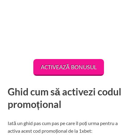
ACTIVEAZĂ BONUSUL
Ghid cum să activezi codul
promoțional
Iată un ghid pas cum pas pe care îl poți urma pentru a
activa acest cod promoțional de la 1xbet: