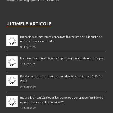
ULTIMELE ARTICOLE
Bulgaria respinge interzicerea totală a reclamelor la jocurile de
noroc și majorarea taxelor
30 July 2026
Danemarca intensifică lupta împotriva jocurilor de noroc ilegale
16 July 2026
Randamentul brut al cazinourilor elvețiene a scăzut cu 2,1% în
2025
26 June 2026
Industria britanică a jocurilor de noroc a generat venituri de 4,5
miliarde de lire sterline în T4 2025
18 June 2026