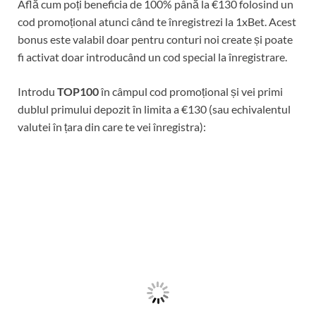
Află cum poți beneficia de 100% până la €130 folosind un
cod promoțional atunci când te înregistrezi la 1xBet. Acest
bonus este valabil doar pentru conturi noi create și poate
fi activat doar introducând un cod special la înregistrare.
Introdu
TOP100
în câmpul cod promoțional și vei primi
dublul primului depozit în limita a €130 (sau echivalentul
valutei în țara din care te vei înregistra):