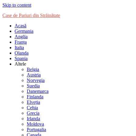
Skip to content
Case de Pariuri din Străinătate
Acasă
Germania
Anglia
Franța
Italia
Olanda
Spania
Altele
Belgia
Austria
Norvegia
Suedia
Danemarca
Finlanda
Elveția
Cehia
Grecia
Irlanda
Moldova
Portugalia
Canada