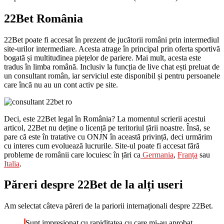
22Bet România
22Bet poate fi accesat în prezent de jucătorii români prin intermediul
site-urilor intermediare. Acesta atrage în principal prin oferta sportivă
bogată și multitudinea piețelor de pariere. Mai mult, acesta este
tradus în limba română. Inclusiv la funcția de live chat ești preluat de
un consultant român, iar serviciul este disponibil și pentru persoanele
care încă nu au un cont activ pe site.
Deci, este 22Bet legal în România? La momentul scrierii acestui
articol, 22Bet nu deține o licență pe teritoriul țării noastre. Însă, se
pare că este în tratative cu ONJN în această privință, deci urmărim
cu interes cum evoluează lucrurile. Site-ul poate fi accesat fără
probleme de românii care locuiesc în țări ca
Germania
,
Franța
sau
Italia
.
Păreri despre 22Bet de la alți useri
Am selectat câteva păreri de la pariorii internaționali despre 22Bet.
Sunt impresionat cu rapiditatea cu care mi-au aprobat