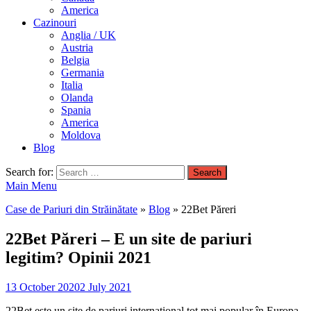
America
Cazinouri
Anglia / UK
Austria
Belgia
Germania
Italia
Olanda
Spania
America
Moldova
Blog
Search for:
Main Menu
Case de Pariuri din Străinătate
»
Blog
»
22Bet Păreri
22Bet Păreri – E un site de pariuri
legitim? Opinii 2021
13 October 2020
2 July 2021
22Bet este un site de pariuri internațional tot mai popular în Europa