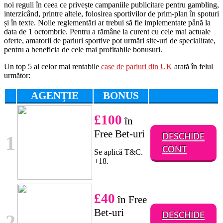
noi reguli în ceea ce privește campaniile publicitare pentru gambling,
interzicând, printre altele, folosirea sportivilor de prim-plan în spoturi
și în texte. Noile reglementări ar trebui să fie implementate până la
data de 1 octombrie. Pentru a rămâne la curent cu cele mai actuale
oferte, amatorii de pariuri sportive pot urmări site-uri de specialitate,
pentru a beneficia de cele mai profitabile bonusuri.
Un top 5 al celor mai rentabile
case de pariuri din UK
arată în felul
următor:
AGENȚIE
BONUS
£100
în
Free Bet-uri
DESCHIDE
1
CONT
Se aplică T&C.
+18.
£40
în Free
Bet-uri
DESCHIDE
2