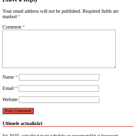
Your email address will not be published.
Required fields are
marked
*
Comment
*
Name
*
Email
*
Website
Ultimele actualizări
Iul-2025: actualizat toate tabelele cu recomandări și bonusuri