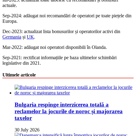
actuale.
Sep-2024: аdăugat noi recomandări de operatori pe toate piețele din
Europa.
Dec-2023: actualizat lista bonusurilor și operatorilor activi din
Germania
și
UK
.
Mar-2022: adăugat noi operatori disponibili în Olanda.
Sep-2021: rectificat informațiile pe baza ultimelor schimbări
legislative din 2021.
Ultimele articole
Bulgaria respinge interzicerea totală a
reclamelor la jocurile de noroc și majorarea
taxelor
30 July 2026