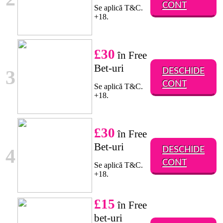
CONT
Se aplică T&C.
+18.
£30
în Free
Bet-uri
DESCHIDE
3
CONT
Se aplică T&C.
+18.
£30
în Free
Bet-uri
DESCHIDE
4
CONT
Se aplică T&C.
+18.
£15
în Free
bet-uri