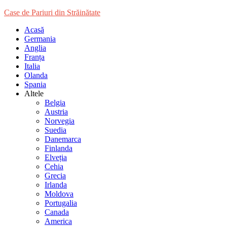
Skip
Case de Pariuri din Străinătate
to
Acasă
content
Germania
Anglia
Franța
Italia
Olanda
Spania
Altele
Belgia
Austria
Norvegia
Suedia
Danemarca
Finlanda
Elveția
Cehia
Grecia
Irlanda
Moldova
Portugalia
Canada
America