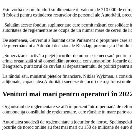
Este vorba despre fonduri suplimentare în valoare de 210.000 de euro, 
fi folosiți pentru extinderea resurselor de personal ale Autorității, prec
„Salutăm aceste fonduri suplimentare care permit măsuri consolidate în l
autoritatea de reglementare se ocupă de un număr mare de cereri de lice
De asemenea, Guvernul a înaintat către Parlament o propunere care ar fac
de guvernământ a Adunării decizionale Riksdag, precum și a Partidulu
„Supervizarea activă a pieței jocurilor de noroc este necesară pentru a
crima organizată și să consolidăm protecția consumatorilor. Jocurile de
Bengtsson, purtătorul de cuvânt al departamentului de politici pentru s
La rândul său, ministrul piețelor financiare, Niklas Wykman, a consider
adiționale, capacitatea Autorității suedeze de jocuri de a-și folosi noi
Venituri mai mari pentru operatori în 202
Organismul de reglementare se află în prezent într-o perioadă de refor
componența consiliului de reglementare, care rămâne în mare parte ac
Autoritatea suedeză de reglementare a jocurilor de noroc, Spelinspekt
jocurile de noroc online au fost mai mari cu 150 de milioane de euro de