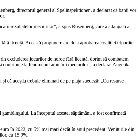
nberg, directorul general al Spelinspektionen, a declarat că banii vor
or.
rucării rezultatelor meciurilor”, a spus Rosenberg, care a adăugat că
fără licență. Această propunere are deja aprobarea coaliției tripartite
 Prin excluderea jocurilor de noroc fără licență, dorim să combatem
și contribuie la fenomenul aranjării meciurilor”, a declarat Angelika
 și că aceștia trebuie eliminați de pe piața suedeză: „Cu resurse
l gamblingului. La începutul acestei săptămâni, a fost confirmată
 euro în 2022, cu 5% mai mari decât în anul precedent. Veniturile din
ilor, cu 15,9%.