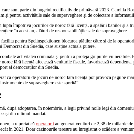
care sunt parte din bugetul rectificativ de primăvară 2023. Camilla Rose
um și pentru activitățile sale de supraveghere și de colectare a informațiil
upta împotriva jocurilor de noroc fără licență, a spălării banilor și a t
nțiere în acest an, alături de responsabilitățile sale de supraveghere.
ilita pentru Spelinspektionen blocarea plăților către și de la operatori 
i Democrat din Suedia, care susține actuala putere.
 combate activitatea criminală și pentru a proteja grupurile vulnerabile.
 noroc fără licență afectează veniturile fiscale, favorizează dependența 
port al democraților din Suedia.
at că operatorii de jocuri de noroc fără licență pot provoca pagube mari
le instrumente de supraveghere este sporită”.
2
mă, după adoptarea, în noiembrie, a legii privind noile legi din domeniu
eeași din ultimul mandat.
ionen, a raportat că
operatorii
au generat venituri de 2,38 de miliarde de
cât în 2021. Doar cazinourile terestre au înregistrat o scădere a venitur