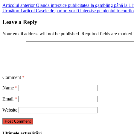
Post
Articolul anterior
Olanda interzice publicitatea la gambling până la 1 i
Următorul articol
Casele de pariuri vor fi interzise pe pieptul tricouri
navigation
Leave a Reply
Your email address will not be published.
Required fields are marked
Comment
*
Name
*
Email
*
Website
Ultimele actualizări