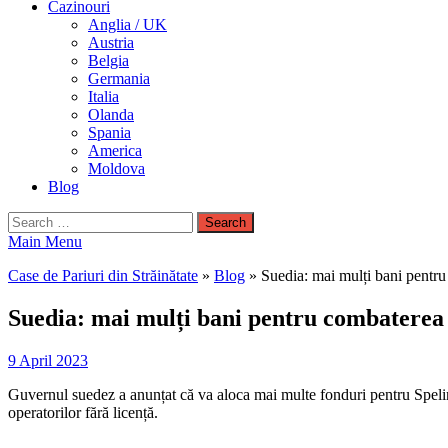
Cazinouri
Anglia / UK
Austria
Belgia
Germania
Italia
Olanda
Spania
America
Moldova
Blog
Search
for:
Main Menu
Case de Pariuri din Străinătate
»
Blog
»
Suedia: mai mulți bani pentru
Suedia: mai mulți bani pentru combaterea 
9 April 2023
Guvernul suedez a anunțat că va aloca mai multe fonduri pentru Spelinsp
operatorilor fără licență.