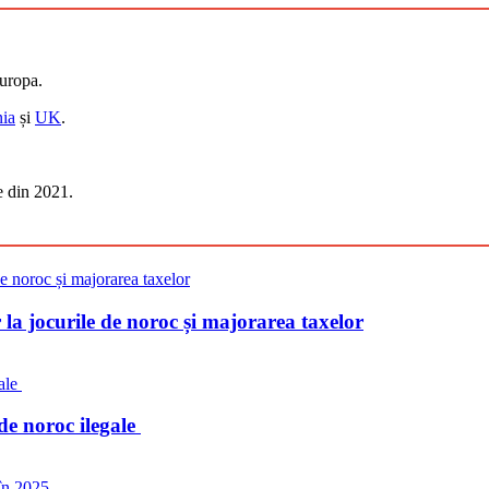
Europa.
ia
și
UK
.
e din 2021.
 la jocurile de noroc și majorarea taxelor
de noroc ilegale