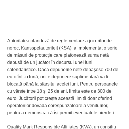
Autoritatea olandeză de reglementare a jocurilor de
noroc, Kansspelautoriteit (KSA), a implementat o serie
de măsuri de protecție care plafonează suma netă
depusă de un jucător în decursul unei luni
calendaristice. Dacă depunerile nete depășesc 700 de
euro într-o lună, orice depunere suplimentară va fi
blocată până la sfârșitul acelei luni. Pentru persoanele
cu vârste între 18 și 25 de ani, limita este de 300 de
euro. Jucătorii pot crește această limită doar oferind
operatorilor dovada corespunzătoare a veniturilor,
pentru a demonstra că își permit eventualele pierderi.
Quality Mark Responsible Affiliates (KVA), un consiliu