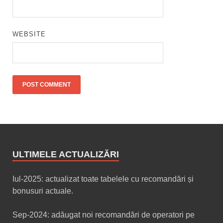
WEBSITE
ULTIMELE ACTUALIZĂRI
Iul-2025: actualizat toate tabelele cu recomandări și
bonusuri actuale.
Sep-2024: аdăugat noi recomandări de operatori pe