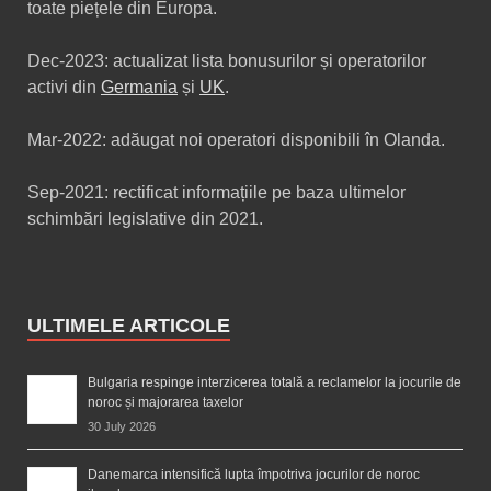
toate piețele din Europa.
Dec-2023: actualizat lista bonusurilor și operatorilor
activi din
Germania
și
UK
.
Mar-2022: adăugat noi operatori disponibili în Olanda.
Sep-2021: rectificat informațiile pe baza ultimelor
schimbări legislative din 2021.
ULTIMELE ARTICOLE
Bulgaria respinge interzicerea totală a reclamelor la jocurile de
noroc și majorarea taxelor
30 July 2026
Danemarca intensifică lupta împotriva jocurilor de noroc