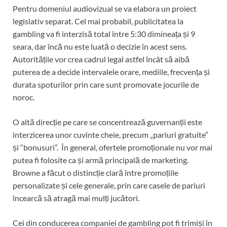
Pentru domeniul audiovizual se va elabora un proiect
legislativ separat. Cel mai probabil, publicitatea la
gambling va fi interzisă total între 5:30 dimineața și 9
seara, dar încă nu este luată o decizie în acest sens.
Autoritățile vor crea cadrul legal astfel încât să aibă
puterea de a decide intervalele orare, mediile, frecvența și
durata spoturilor prin care sunt promovate jocurile de
noroc.
O altă direcție pe care se concentrează guvernanții este
interzicerea unor cuvinte cheie, precum „pariuri gratuite”
și “bonusuri”. În general, ofertele promoționale nu vor mai
putea fi folosite ca și armă principală de marketing.
Browne a făcut o distincție clară între promoțiile
personalizate și cele generale, prin care casele de pariuri
încearcă să atragă mai mulți jucători.
Cei din conducerea companiei de gambling pot fi trimiși în