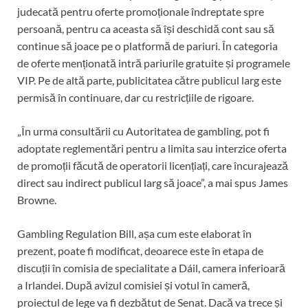
judecată pentru oferte promoționale îndreptate spre
persoană, pentru ca aceasta să își deschidă cont sau să
continue să joace pe o platformă de pariuri. În categoria
de oferte menționată intră pariurile gratuite și programele
VIP. Pe de altă parte, publicitatea către publicul larg este
permisă în continuare, dar cu restricțiile de rigoare.
„În urma consultării cu Autoritatea de gambling, pot fi
adoptate reglementări pentru a limita sau interzice oferta
de promoții făcută de operatorii licențiați, care încurajează
direct sau indirect publicul larg să joace”, a mai spus James
Browne.
Gambling Regulation Bill, așa cum este elaborat în
prezent, poate fi modificat, deoarece este în etapa de
discuții în comisia de specialitate a Dáil, camera inferioară
a Irlandei. După avizul comisiei și votul în cameră,
proiectul de lege va fi dezbătut de Senat. Dacă va trece și