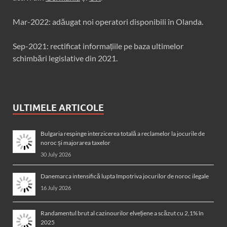
Mar-2022: adăugat noi operatori disponibili în Olanda.
Sep-2021: rectificat informațiile pe baza ultimelor
schimbări legislative din 2021.
ULTIMELE ARTICOLE
Bulgaria respinge interzicerea totală a reclamelor la jocurile de
noroc și majorarea taxelor
30 July 2026
Danemarca intensifică lupta împotriva jocurilor de noroc ilegale
16 July 2026
Randamentul brut al cazinourilor elvețiene a scăzut cu 2,1% în
2025