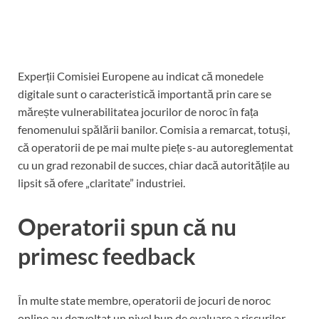
Experții Comisiei Europene au indicat că monedele
digitale sunt o caracteristică importantă prin care se
mărește vulnerabilitatea jocurilor de noroc în fața
fenomenului spălării banilor. Comisia a remarcat, totuși,
că operatorii de pe mai multe piețe s-au autoreglementat
cu un grad rezonabil de succes, chiar dacă autoritățile au
lipsit să ofere „claritate” industriei.
Operatorii spun că nu
primesc feedback
În multe state membre, operatorii de jocuri de noroc
online au dezvoltat un nivel bun de evaluare a riscurilor,