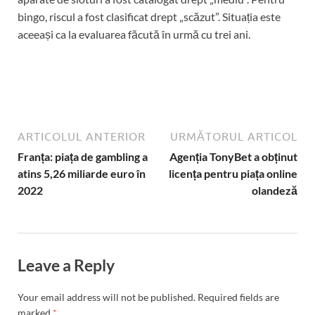
bingo, riscul a fost clasificat drept „scăzut”. Situația este
aceeași ca la evaluarea făcută în urmă cu trei ani.
ARTICOLUL ANTERIOR
URMĂTORUL ARTICOL
Franța: piața de gambling a
Agenția TonyBet a obținut
atins 5,26 miliarde euro în
licența pentru piața online
2022
olandeză
Leave a Reply
Your email address will not be published.
Required fields are
marked
*