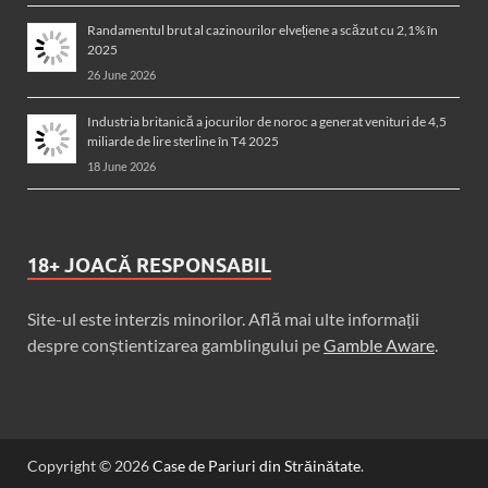
Randamentul brut al cazinourilor elvețiene a scăzut cu 2,1% în
2025
26 June 2026
Industria britanică a jocurilor de noroc a generat venituri de 4,5
miliarde de lire sterline în T4 2025
18 June 2026
18+ JOACĂ RESPONSABIL
Site-ul este interzis minorilor. Află mai ulte informații
despre conștientizarea gamblingului pe
Gamble Aware
.
Copyright © 2026
Case de Pariuri din Străinătate
.