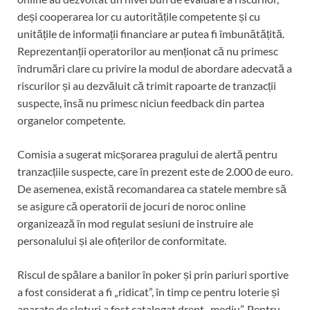
deși cooperarea lor cu autoritățile competente și cu
unitățile de informații financiare ar putea fi îmbunătățită.
Reprezentanții operatorilor au menționat că nu primesc
îndrumări clare cu privire la modul de abordare adecvată a
riscurilor și au dezvăluit că trimit rapoarte de tranzacții
suspecte, însă nu primesc niciun feedback din partea
organelor competente.
Comisia a sugerat micșorarea pragului de alertă pentru
tranzacțiile suspecte, care în prezent este de 2.000 de euro.
De asemenea, există recomandarea ca statele membre să
se asigure că operatorii de jocuri de noroc online
organizează în mod regulat sesiuni de instruire ale
personalului și ale ofițerilor de conformitate.
Riscul de spălare a banilor în poker și prin pariuri sportive
a fost considerat a fi „ridicat”, în timp ce pentru loterie și
aparate de sloturi a fost catalogat drept „mediu”. Pentru