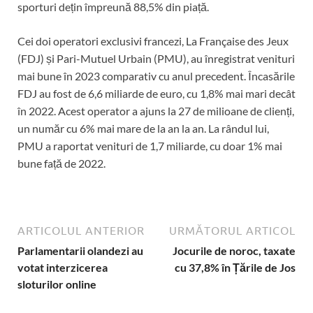
sporturi dețin împreună 88,5% din piață.
Cei doi operatori exclusivi francezi, La Française des Jeux
(FDJ) și Pari-Mutuel Urbain (PMU), au înregistrat venituri
mai bune în 2023 comparativ cu anul precedent. Încasările
FDJ au fost de 6,6 miliarde de euro, cu 1,8% mai mari decât
în 2022. Acest operator a ajuns la 27 de milioane de clienți,
un număr cu 6% mai mare de la an la an. La rândul lui,
PMU a raportat venituri de 1,7 miliarde, cu doar 1% mai
bune față de 2022.
ARTICOLUL ANTERIOR
URMĂTORUL ARTICOL
Parlamentarii olandezi au
Jocurile de noroc, taxate
votat interzicerea
cu 37,8% în Țările de Jos
sloturilor online