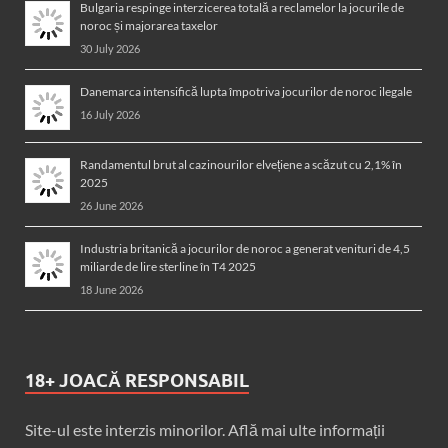
Bulgaria respinge interzicerea totală a reclamelor la jocurile de
noroc și majorarea taxelor
30 July 2026
Danemarca intensifică lupta împotriva jocurilor de noroc ilegale
16 July 2026
Randamentul brut al cazinourilor elvețiene a scăzut cu 2,1% în
2025
26 June 2026
Industria britanică a jocurilor de noroc a generat venituri de 4,5
miliarde de lire sterline în T4 2025
18 June 2026
18+ JOACĂ RESPONSABIL
Site-ul este interzis minorilor. Află mai ulte informații