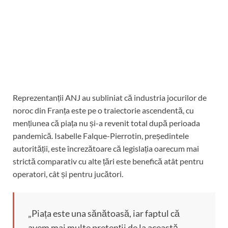
Reprezentanții ANJ au subliniat că industria jocurilor de
noroc din Franța este pe o traiectorie ascendentă, cu
mențiunea că piața nu și-a revenit total după perioada
pandemică. Isabelle Falque-Pierrotin, președintele
autorității, este încrezătoare că legislația oarecum mai
strictă comparativ cu alte țări este benefică atât pentru
operatori, cât și pentru jucători.
„Piața este una sănătoasă, iar faptul că
avem mai multe pretenții de la această