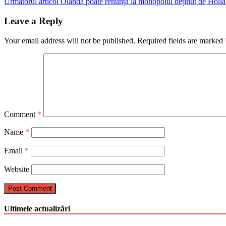
Următorul articol
Olanda poate renunța la monopolul deținut de Holl
Leave a Reply
Your email address will not be published.
Required fields are marked
Comment
*
Name
*
Email
*
Website
Ultimele actualizări