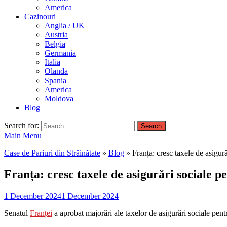
America
Cazinouri
Anglia / UK
Austria
Belgia
Germania
Italia
Olanda
Spania
America
Moldova
Blog
Search for:
Main Menu
Case de Pariuri din Străinătate
»
Blog
»
Franța: cresc taxele de asigur
Franța: cresc taxele de asigurări sociale 
1 December 2024
1 December 2024
Senatul
Franței
a aprobat majorări ale taxelor de asigurări sociale pent