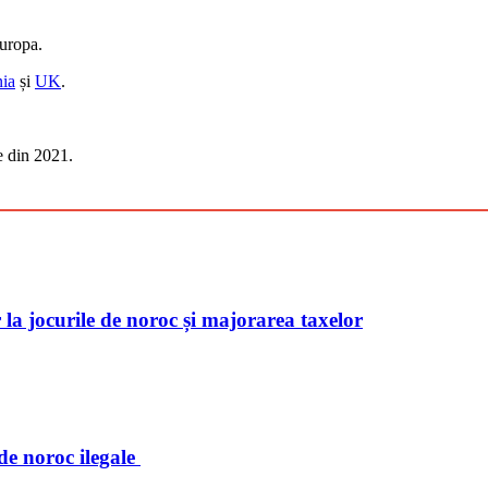
Europa.
ia
și
UK
.
e din 2021.
 la jocurile de noroc și majorarea taxelor
de noroc ilegale