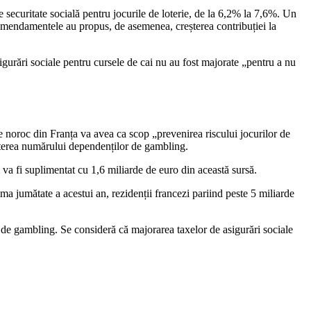
securitate socială pentru jocurile de loterie, de la 6,2% la 7,6%. Un
. Amendamentele au propus, de asemenea, creșterea contribuției la
gurări sociale pentru cursele de cai nu au fost majorate „pentru a nu
e noroc din Franța va avea ca scop „prevenirea riscului jocurilor de
reșterea numărului dependenților de gambling.
i va fi suplimentat cu 1,6 miliarde de euro din această sursă.
ima jumătate a acestui an, rezidenții francezi pariind peste 5 miliarde
a de gambling. Se consideră că majorarea taxelor de asigurări sociale