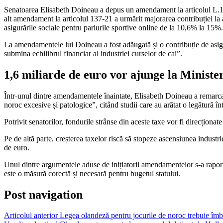
Senatoarea Elisabeth Doineau a depus un amendament la articolul L.136-
alt amendament la articolul 137-21 a urmărit majorarea contribuției la 
asigurările sociale pentru pariurile sportive online de la 10,6% la 15%.
La amendamentele lui Doineau a fost adăugată și o contribuție de asigu
submina echilibrul financiar al industriei curselor de cai”.
1,6 miliarde de euro vor ajunge la Minister
Într-unul dintre amendamentele înaintate, Elisabeth Doineau a remarcat 
noroc excesive și patologice”, citând studii care au arătat o legătură î
Potrivit senatorilor, fondurile strânse din aceste taxe vor fi direcționa
Pe de altă parte, creșterea taxelor riscă să stopeze ascensiunea industri
de euro.
Unul dintre argumentele aduse de inițiatorii amendamentelor s-a raporta
este o măsură corectă și necesară pentru bugetul statului.
Post navigation
Articolul anterior
Legea olandeză pentru jocurile de noroc trebuie îmb