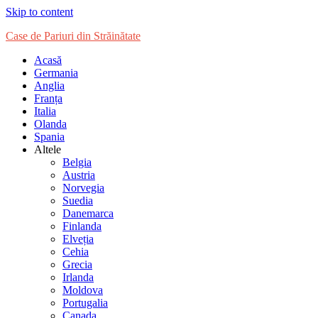
Skip to content
Case de Pariuri din Străinătate
Acasă
Germania
Anglia
Franța
Italia
Olanda
Spania
Altele
Belgia
Austria
Norvegia
Suedia
Danemarca
Finlanda
Elveția
Cehia
Grecia
Irlanda
Moldova
Portugalia
Canada