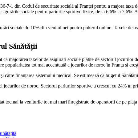
7-1 din Codul de securitate socială al Franței pentru a majora taxa de 
asigurările sociale pentru pariurile sportive fizice, de la 6,6% la 7,6%
rări sociale de 10% din venitul net pentru pokerul online. Taxele de asi
ul Sănătății
că majorarea taxelor de asigurări sociale plătite de sectorul jocurilor d
ntre popularitatea tot mai accentuată a jocurilor de noroc în Franța și c
te și către finanțarea sistemului medical. Se estimează că bugetul Sănătăți
ei jocurilor de noroc. Sectorul pariurilor sportive a crescut cu 24% în pr
t tocmai la veniturile tot mai mari înregistrate de operatorii de pe piaț
unătățită