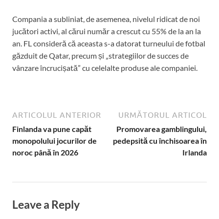
Compania a subliniat, de asemenea, nivelul ridicat de noi
jucători activi, al cărui număr a crescut cu 55% de la an la
an. FL consideră că aceasta s-a datorat turneului de fotbal
găzduit de Qatar, precum și „strategiilor de succes de
vânzare încrucișată” cu celelalte produse ale companiei.
ARTICOLUL ANTERIOR
URMĂTORUL ARTICOL
Finlanda va pune capăt
Promovarea gamblingului,
monopolului jocurilor de
pedepsită cu închisoarea în
noroc până în 2026
Irlanda
Leave a Reply