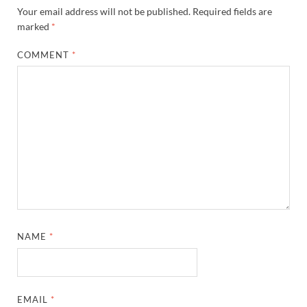
Your email address will not be published.
Required fields are
marked
*
COMMENT
*
NAME
*
EMAIL
*