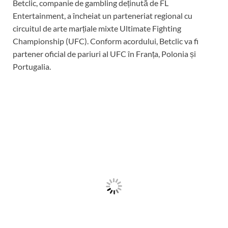
Betclic, companie de gambling deținută de FL
Entertainment, a încheiat un parteneriat regional cu
circuitul de arte marțiale mixte Ultimate Fighting
Championship (UFC). Conform acordului, Betclic va fi
partener oficial de pariuri al UFC în Franța, Polonia și
Portugalia.