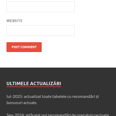
WEBSITE
ULTIMELE ACTUALIZĂRI
Iul-2025: actualizat toate tabelele cu recomandări și
bonusuri actuale.
Sep-2024: аdăugat noi recomandări de operatori pe toate