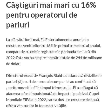
Câștiguri mai mari cu 16%
pentru operatorul de
pariuri
La sfârșitul lunii mai, FL Entertainment a anunțat o
creștere a veniturilor cu 16% în primul trimestru al anului,
comparativ cu cele înregistrate în perioada similară din
2022. Este vorba despre încasări totale de 244 de milioane
de dolari.
Directorul executiv François Riahi a declarat că diviziile de
pariuri și jocuri de noroc ale companiei au continuat să
„performeze bine” în timpul trimestrului. El a adăugat că
afacerea a fost impulsionată de impactul pozitiv al Cupei
Mondiale FIFA din 2022, care a dus la o creștere de două
cifre a veniturilor în toate activitățile.