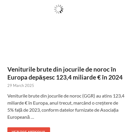
Veniturile brute din jocurile de noroc în
Europa depășesc 123,4 miliarde € în 2024
29 March 2025
Veniturile brute din jocurile de noroc (GGR) au atins 123,4
miliarde € în Europa, anul trecut, marcând o creștere de
5% față de 2023, conform datelor furnizate de Asociația
Europeană …
VEZI TOT ARTICOLUL