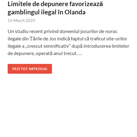
Limitele de depunere favorizează
gamblingul ilegal în Olanda
14 March 2025
Un studiu recent privind domeniul jocurilor de noroc
ilegale din Țările de Jos indică faptul că traficul site-urilor
ilegale a „crescut semnificativ” după introducerea limitelor
de depunere, operată anul trecut. …
VEZI TOT ARTICOLUL