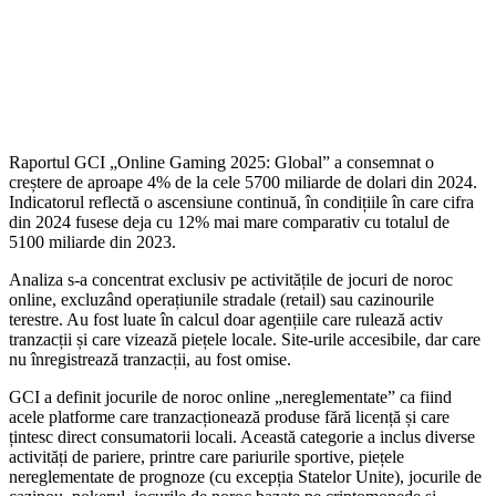
Raportul GCI „Online Gaming 2025: Global” a consemnat o
creștere de aproape 4% de la cele 5700 miliarde de dolari din 2024.
Indicatorul reflectă o ascensiune continuă, în condițiile în care cifra
din 2024 fusese deja cu 12% mai mare comparativ cu totalul de
5100 miliarde din 2023.
Analiza s-a concentrat exclusiv pe activitățile de jocuri de noroc
online, excluzând operațiunile stradale (retail) sau cazinourile
terestre. Au fost luate în calcul doar agențiile care rulează activ
tranzacții și care vizează piețele locale. Site-urile accesibile, dar care
nu înregistrează tranzacții, au fost omise.
GCI a definit jocurile de noroc online „nereglementate” ca fiind
acele platforme care tranzacționează produse fără licență și care
țintesc direct consumatorii locali. Această categorie a inclus diverse
activități de pariere, printre care pariurile sportive, piețele
nereglementate de prognoze (cu excepția Statelor Unite), jocurile de