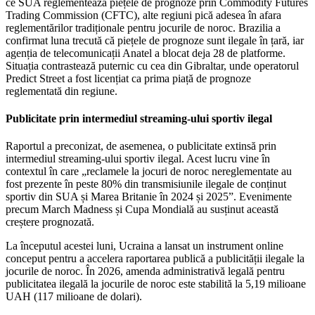
ce SUA reglementează piețele de prognoze prin Commodity Futures
Trading Commission (CFTC), alte regiuni pică adesea în afara
reglementărilor tradiționale pentru jocurile de noroc. Brazilia a
confirmat luna trecută că piețele de prognoze sunt ilegale în țară, iar
agenția de telecomunicații Anatel a blocat deja 28 de platforme.
Situația contrastează puternic cu cea din Gibraltar, unde operatorul
Predict Street a fost licențiat ca prima piață de prognoze
reglementată din regiune.
Publicitate prin intermediul streaming-ului sportiv ilegal
Raportul a preconizat, de asemenea, o publicitate extinsă prin
intermediul streaming-ului sportiv ilegal. Acest lucru vine în
contextul în care „reclamele la jocuri de noroc nereglementate au
fost prezente în peste 80% din transmisiunile ilegale de conținut
sportiv din SUA și Marea Britanie în 2024 și 2025”. Evenimente
precum March Madness și Cupa Mondială au susținut această
creștere prognozată.
La începutul acestei luni, Ucraina a lansat un instrument online
conceput pentru a accelera raportarea publică a publicității ilegale la
jocurile de noroc. În 2026, amenda administrativă legală pentru
publicitatea ilegală la jocurile de noroc este stabilită la 5,19 milioane
UAH (117 milioane de dolari).