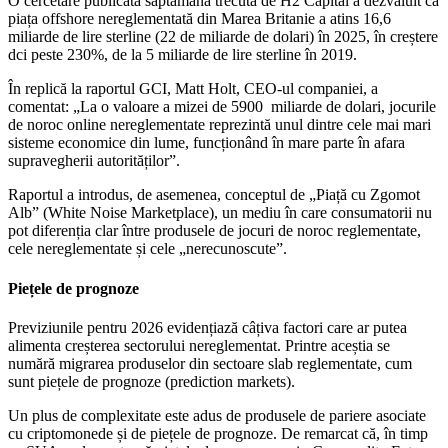
O cercetare publicată săptămâna trecută de H2 Capital a dezvăluit că
piața offshore nereglementată din Marea Britanie a atins 16,6
miliarde de lire sterline (22 de miliarde de dolari) în 2025, în creștere
dci peste 230%, de la 5 miliarde de lire sterline în 2019.
În replică la raportul GCI, Matt Holt, CEO-ul companiei, a
comentat: „La o valoare a mizei de 5900
miliarde de dolari, jocurile
de noroc online nereglementate reprezintă unul dintre cele mai mari
sisteme economice din lume, funcționând în mare parte în afara
supravegherii autorităților”.
Raportul a introdus, de asemenea, conceptul de „Piață cu Zgomot
Alb” (White Noise Marketplace), un mediu în care consumatorii nu
pot diferenția clar între produsele de jocuri de noroc reglementate,
cele nereglementate și cele „nerecunoscute”.
Piețele de prognoze
Previziunile pentru 2026 evidențiază câțiva factori care ar putea
alimenta creșterea sectorului nereglementat. Printre aceștia se
numără migrarea produselor din sectoare slab reglementate, cum
sunt piețele de prognoze (prediction markets).
Un plus de complexitate este adus de produsele de pariere asociate
cu criptomonede și de piețele de prognoze. De remarcat că, în timp