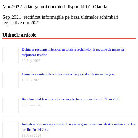
Mar-2022: adăugat noi operatori disponibili în Olanda.
Sep-2021: rectificat informațiile pe baza ultimelor schimbări
legislative din 2021.
Ultimele articole
Bulgaria respinge interzicerea totală a reclamelor la jocurile de noroc și
majorarea taxelor
30 July 2026
Danemarca intensifică lupta împotriva jocurilor de noroc ilegale
16 July 2026
Randamentul brut al cazinourilor elvețiene a scăzut cu 2,1% în 2025
26 June 2026
Industria britanică a jocurilor de noroc a generat venituri de 4,5 miliarde de lire
sterline în T4 2025
18 June 2026