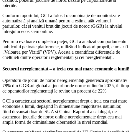
cazinou, pokerul, jocurile de noroc bazate pe criptomonede și
loteriile.
Conform raportului, GCI a folosit o combinație de monitorizare
automatizată și analiză umană pentru a estima atât volumul
pariurilor, cât și venitul brut din jocuri de noroc (GGR) la nivelul
întregului ecosistem online.
Pentru o evaluare completă a pieței, GCI a analizat comportamentul
publicului pe toate platformele, utilizând indicatori proprii, cum ar fi
„Valoarea per Vizită” (VPV). Acesta a cuantificat diferențele de
cheltuieli dintre operatorii reglementați și cei nereglementați.
Sectorul nereglementat – a treia cea mai mare economie a lumii!
Operatorii de jocuri de noroc nereglementați generează aproximativ
78% din GGR-ul global al jocurilor de noroc online în 2025, în timp
ce operatorilor reglementați le revine un procent de 22%.
GCI a caracterizat sectorul nereglementat drept a treia cea mai mare
economie a lumii, depășind în dimensiune majoritatea națiunilor,
fiind devansat doar de SUA și China. Raportul a catalogat, de
asemenea, jocurile de noroc online nereglementate drept cea mai
amplă formă de criminalitate cibernetică la nivel mondial.