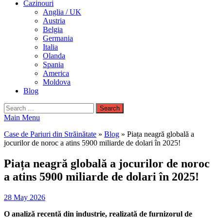
Cazinouri
Anglia / UK
Austria
Belgia
Germania
Italia
Olanda
Spania
America
Moldova
Blog
Search
for:
Main Menu
Case de Pariuri din Străinătate
»
Blog
»
Piața neagră globală a
jocurilor de noroc a atins 5900 miliarde de dolari în 2025!
Piața neagră globală a jocurilor de noroc
a atins 5900 miliarde de dolari în 2025!
28 May 2026
O analiză recentă din industrie, realizată de furnizorul de