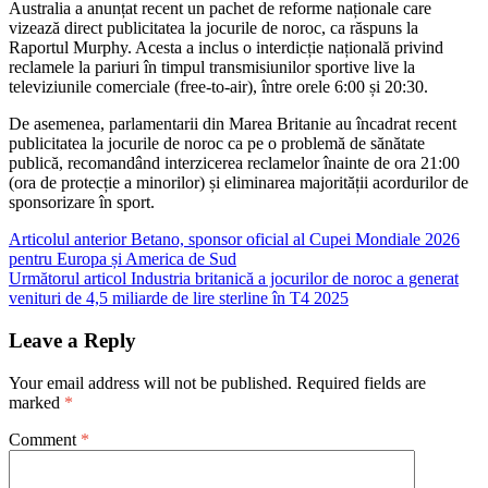
Australia a anunțat recent un pachet de reforme naționale care
vizează direct publicitatea la jocurile de noroc, ca răspuns la
Raportul Murphy. Acesta a inclus o interdicție națională privind
reclamele la pariuri în timpul transmisiunilor sportive live la
televiziunile comerciale (free-to-air), între orele 6:00 și 20:30.
De asemenea, parlamentarii din Marea Britanie au încadrat recent
publicitatea la jocurile de noroc ca pe o problemă de sănătate
publică, recomandând interzicerea reclamelor înainte de ora 21:00
(ora de protecție a minorilor) și eliminarea majorității acordurilor de
sponsorizare în sport.
Post
Articolul anterior
Betano, sponsor oficial al Cupei Mondiale 2026
pentru Europa și America de Sud
navigation
Următorul articol
Industria britanică a jocurilor de noroc a generat
venituri de 4,5 miliarde de lire sterline în T4 2025
Leave a Reply
Your email address will not be published.
Required fields are
marked
*
Comment
*