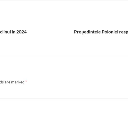
clinul în 2024
Președintele Poloniei respi
lds are marked
*