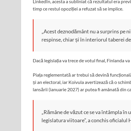
LinkedIn, acesta a subliniat că rezultatul era previ
timp ce restul opoziției a refuzat să se implice.
„Acest deznodământ nu a surprins pe nime
respinse, chiar și în interiorul taberei de
Dacă legislația va trece de votul final, Finlanda v
Piața reglementată ar trebui să devină funcțională 
și an electoral, iar Koivula avertizează că o schim
lansării (ianuarie 2027) ar putea fi amânată din cau
„Rămâne de văzut ce se va întâmpla în u
legislatura viitoare”, a conchis oficialu