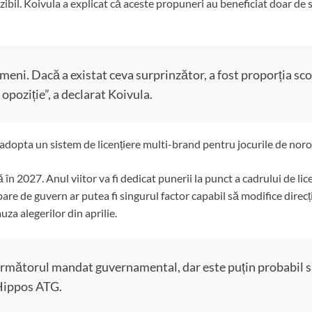
zibil.
Koivula a explicat că aceste propuneri au beneficiat doar de su
ni. Dacă a existat ceva surprinzător, a fost proporția sco
 opoziție”, a declarat Koivula.
a adopta un sistem de licențiere multi-brand pentru jocurile de noro
în 2027. Anul viitor va fi dedicat punerii la punct a cadrului de lic
bare de guvern ar putea fi singurul factor capabil să modifice direcț
za alegerilor din aprilie.
rmătorul mandat guvernamental, dar este puțin probabil să
l Hippos ATG.