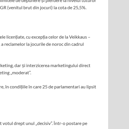
 limitele de depunere și pierdere la nivelul tuturor
GR (venitul brut din jocuri) la cota de 25,5%.
e licențiate, cu excepția celor de la Veikkaus –
a reclamelor la jocurile de noroc din cadrul
keting, dar și interzicerea marketingului direct
keting „moderat”.
 în condițiile în care 25 de parlamentari au lipsit
 votul drept unul „decisiv”. Într-o postare pe