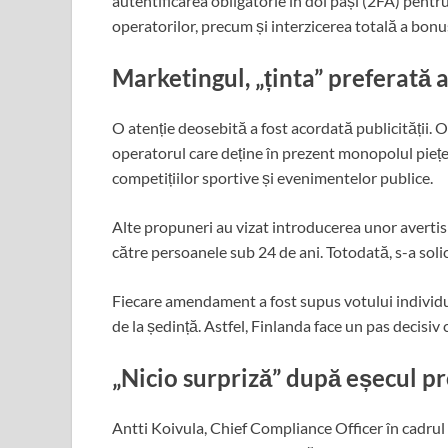
autentificarea obligatorie în doi pași (2FA) pentru
operatorilor, precum și interzicerea totală a bonus
Marketingul, „ținta” preferat
O atenție deosebită a fost acordată publicității. O
operatorul care deține în prezent monopolul pieței
competițiilor sportive și evenimentelor publice.
Alte propuneri au vizat introducerea unor avertism
către persoanele sub 24 de ani. Totodată, s-a soli
Fiecare amendament a fost supus votului individual,
de la ședință. Astfel, Finlanda face un pas decisi
„Nicio surpriză” după eșecul p
Antti Koivula, Chief Compliance Officer în cadrul 