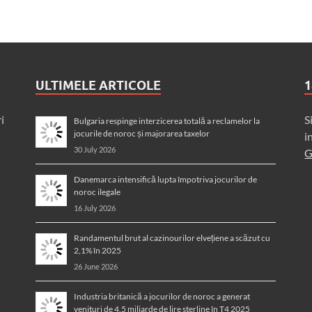
ULTIMELE ARTICOLE
1
i
S
Bulgaria respinge interzicerea totală a reclamelor la
jocurile de noroc și majorarea taxelor
i
30 July 2026
G
Danemarca intensifică lupta împotriva jocurilor de
noroc ilegale
16 July 2026
Randamentul brut al cazinourilor elvețiene a scăzut cu
2,1% în 2025
26 June 2026
Industria britanică a jocurilor de noroc a generat
venituri de 4,5 miliarde de lire sterline în T4 2025