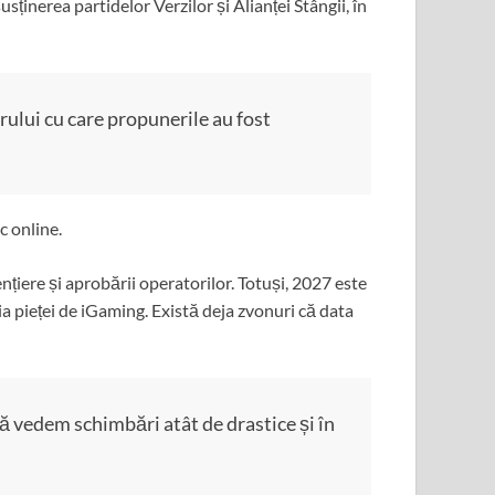
sținerea partidelor Verzilor și Alianței Stângii, în
rului cu care propunerile au fost
c online.
ențiere și aprobării operatorilor. Totuși, 2027 este
ia pieței de iGaming. Există deja zvonuri că data
 vedem schimbări atât de drastice și în