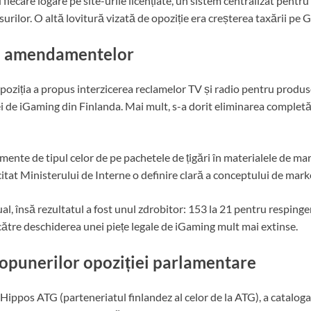
 fiecare logare pe site-urile licențiate, un sistem centralizat pentru
urilor. O altă lovitură vizată de opoziție era creșterea taxării pe G
ă a amendamentelor
poziția a propus interzicerea reclamelor TV și radio pentru produsel
 de iGaming din Finlanda. Mai mult, s-a dorit eliminarea completă 
ente de tipul celor de pe pachetele de țigări în materialele de mar
citat Ministerului de Interne o definire clară a conceptului de mar
 însă rezultatul a fost unul zdrobitor: 153 la 21 pentru respingere,
v către deschiderea unei piețe legale de iGaming mult mai extinse.
ropunerilor opoziției parlamentare
Hippos ATG (parteneriatul finlandez al celor de la ATG), a catalogat