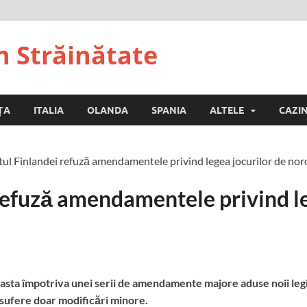
n Străinătate
ȚA
ITALIA
OLANDA
SPANIA
ALTELE
CAZI
ul Finlandei refuză amendamentele privind legea jocurilor de nor
refuză amendamentele privind le
ta împotriva unei serii de amendamente majore aduse noii legi a 
sufere doar modificări minore.